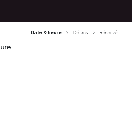
e
À propos
Contact
Date & heure
Détails
Réservé
eure