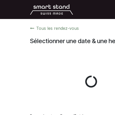
Se rendre au contenu
Accueil
Boutiqu
Tous les rendez-vous
Sélectionner une date & une h